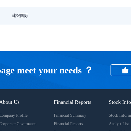
建银国际
 page meet your needs ？
About Us
Financial Reports
Stock Inf
Company Profile
Financial Summary
Stock Inform
Corporate Governance
Financial Reports
Analyst List