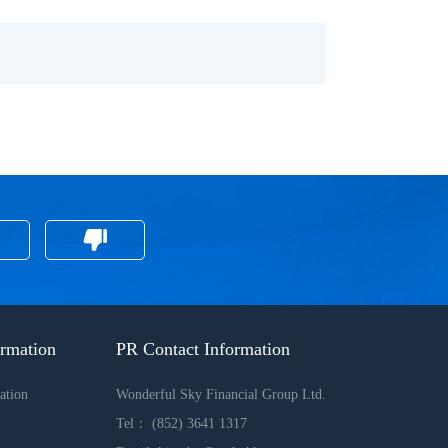
ormation
PR Contact Information
ation
Wonderful Sky Financial Group Ltd.
Tel： (852) 3641 1317