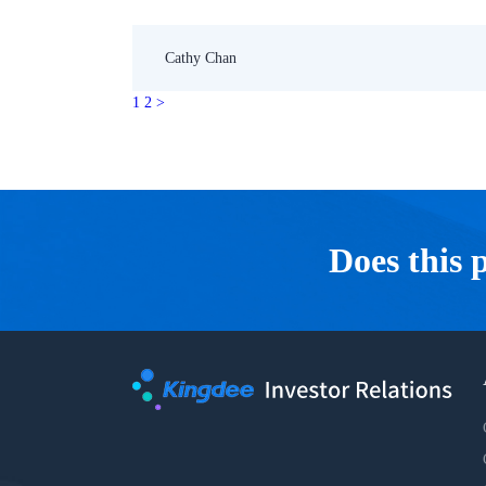
Cathy Chan
1
2
>
Does this