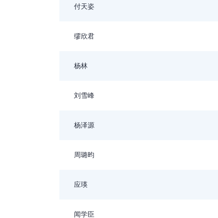
付天姿
缪欣君
杨林
刘雪峰
杨泽源
周璐昀
应瑛
闻学臣